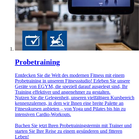
Probetraining
Entdecken Sie die Welt des modernen Fitness mit einem
Probetraining in unserem Fitnessstudio! Erleben Sie unsere
Geräte von EGYM, die speziell darauf ausgelegt sind, Ihr
Training effektiver und angenehmer zu gestalten.
Nutzen Sie die Gelegenheit, unseren vielfältigen Kursbereich
kennenzulernen, in dem wir Ihnen eine breite Palette an
Fitnesskursen anbieten – von Yoga und Pilates bis hin zu
intensiven Cardio-Workouts.
Buchen Sie jetzt Ihren Probetrainingstermin mit Trainer und
starten Sie Ihre Reise zu einem gesünderen und fitteren
Leben!