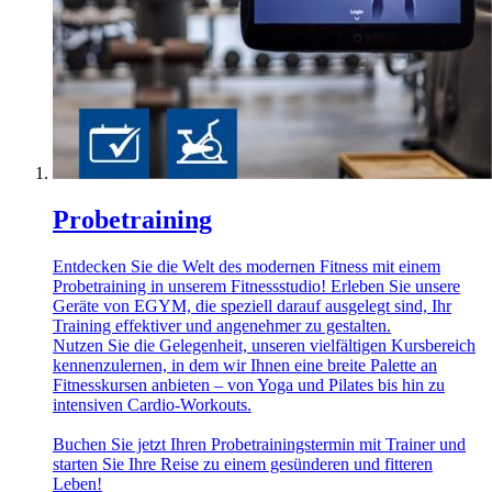
Probetraining
Entdecken Sie die Welt des modernen Fitness mit einem
Probetraining in unserem Fitnessstudio! Erleben Sie unsere
Geräte von EGYM, die speziell darauf ausgelegt sind, Ihr
Training effektiver und angenehmer zu gestalten.
Nutzen Sie die Gelegenheit, unseren vielfältigen Kursbereich
kennenzulernen, in dem wir Ihnen eine breite Palette an
Fitnesskursen anbieten – von Yoga und Pilates bis hin zu
intensiven Cardio-Workouts.
Buchen Sie jetzt Ihren Probetrainingstermin mit Trainer und
starten Sie Ihre Reise zu einem gesünderen und fitteren
Leben!