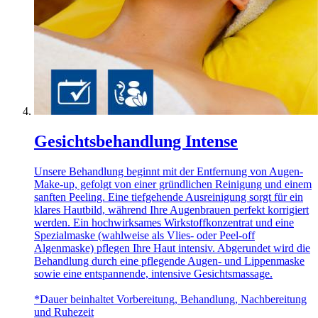
Gesichtsbehandlung Intense
Unsere Behandlung beginnt mit der Entfernung von Augen-
Make-up, gefolgt von einer gründlichen Reinigung und einem
sanften Peeling. Eine tiefgehende Ausreinigung sorgt für ein
klares Hautbild, während Ihre Augenbrauen perfekt korrigiert
werden. Ein hochwirksames Wirkstoffkonzentrat und eine
Spezialmaske (wahlweise als Vlies- oder Peel-off
Algenmaske) pflegen Ihre Haut intensiv. Abgerundet wird die
Behandlung durch eine pflegende Augen- und Lippenmaske
sowie eine entspannende, intensive Gesichtsmassage.
*Dauer beinhaltet Vorbereitung, Behandlung, Nachbereitung
und Ruhezeit