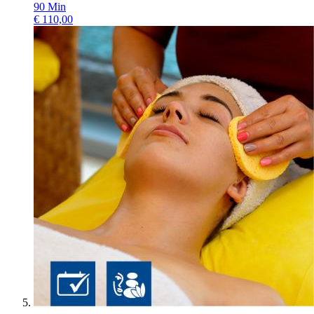
90
Min
€
110,00