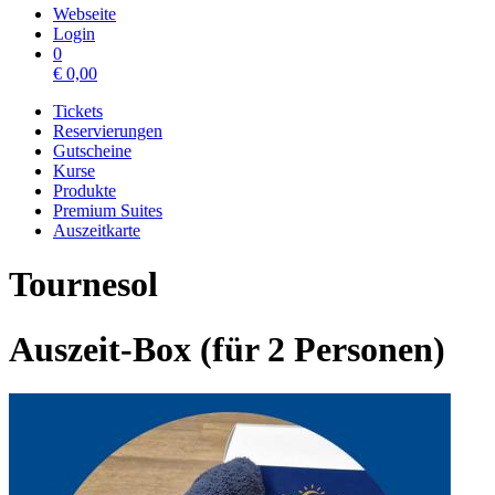
Webseite
Login
0
€
0,00
Tickets
Reservierungen
Gutscheine
Kurse
Produkte
Premium Suites
Auszeitkarte
Tournesol
Auszeit-Box (für 2 Personen)