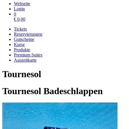
Webseite
Login
0
€
0,00
Tickets
Reservierungen
Gutscheine
Kurse
Produkte
Premium Suites
Auszeitkarte
Tournesol
Tournesol Badeschlappen