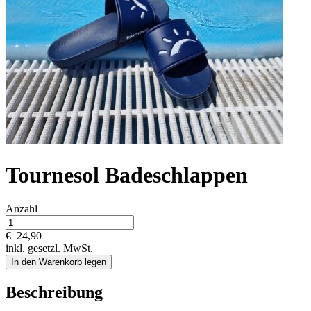
Tournesol Badeschlappen
Anzahl
€
24,90
inkl. gesetzl. MwSt.
In den Warenkorb legen
Beschreibung