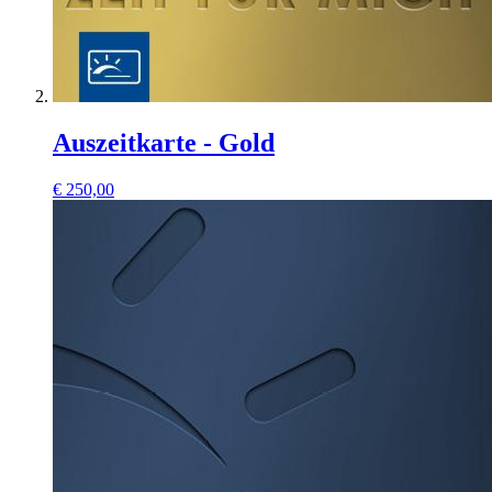
Auszeitkarte - Gold
€
250,00